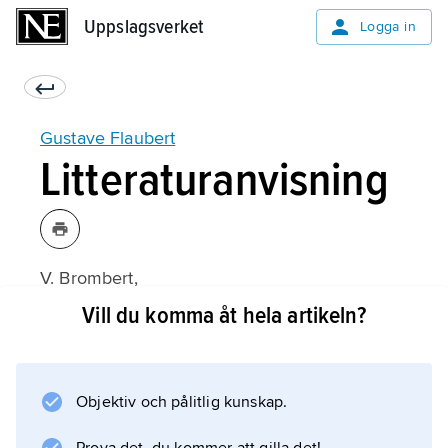
Uppslagsverket
Uppslagsverket
Logga in
Gustave Flaubert
Litteraturanvisning
V. Brombert,
The Novels of Flaubert: A Study of Themes
Vill du komma åt hela artikeln?
and Techniques
(1966);
Objektiv och pålitlig kunskap.