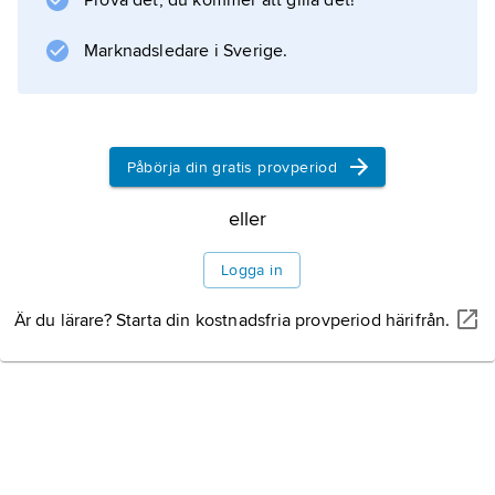
Prova det, du kommer att gilla det!
Information om artikeln
Marknadsledare i Sverige.
Påbörja din gratis provperiod
eller
Logga in
Är du lärare? Starta din kostnadsfria provperiod härifrån.