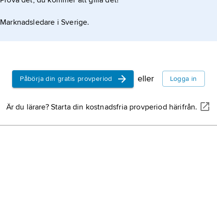
Prova det, du kommer att gilla det!
Marknadsledare i Sverige.
eller
Påbörja din gratis provperiod
Logga in
Är du lärare? Starta din kostnadsfria provperiod härifrån.