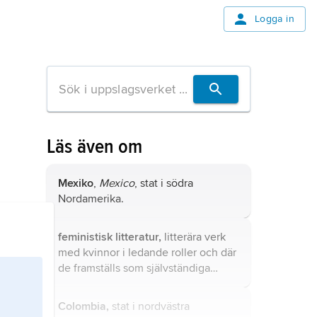
Logga in
Läs även om
Mexiko
,
Mexico
, stat i södra
Nordamerika.
feministisk litteratur,
litterära verk
med kvinnor i ledande roller och där
de framställs som självständiga
aktörer, inte bara som komplement
till manliga gestalter eller som
Colombia,
stat i nordvästra
föremål för mäns agerande.