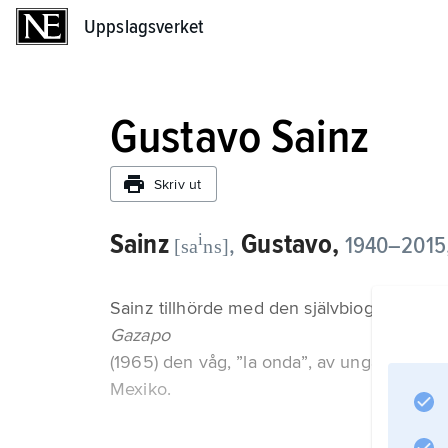
Uppslagsverket
Uppslagsverket
Gustavo Sainz
Skriv ut
Sainz
Gustavo,
i
,
1940–2015,
[sa
ns]
Sainz tillhörde med den självbiografiska 
Gazapo
(1965) den våg, ”la onda”, av unga prosai
Mexiko.