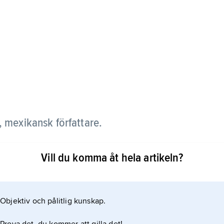
 mexikansk författare.
och experimentella romanen
Vill du komma åt hela artikeln?
ster som under 1960-talet förnyade romanen i
Objektiv och pålitlig kunskap.