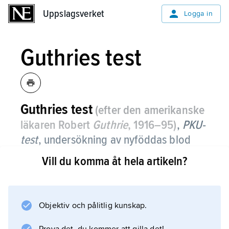
Uppslagsverket
Uppslagsverket
Logga in
Guthries test
Guthries test
(efter den amerikanske
läkaren Robert
Guthrie
, 1916–95)
,
PKU-
test
,
undersökning av nyföddas blod
med avseende på aminosyran
Vill du komma åt hela artikeln?
fenylalanin.
Positivt utslag (=förhöjd koncentration) betyder
att barnet kan ha en speciell
Objektiv och pålitlig kunskap.
ämnesomsättningssjukdom,