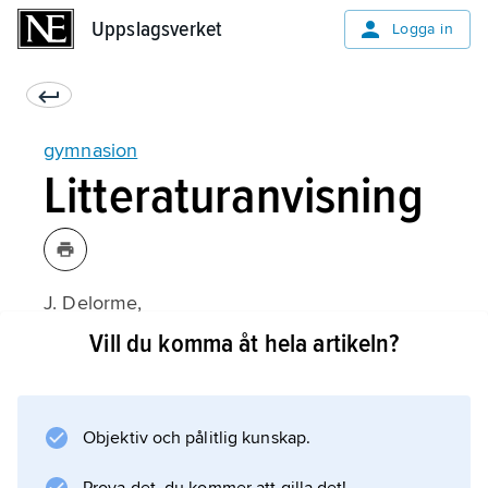
Uppslagsverket
Uppslagsverket
Logga in
gymnasion
Litteraturanvisning
J. Delorme,
Gymnasion
Vill du komma åt hela artikeln?
(1960);
Objektiv och pålitlig kunskap.
Information om artikeln