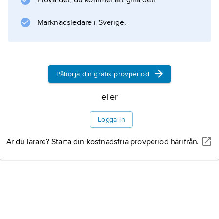
Prova det, du kommer att gilla det!
Marknadsledare i Sverige.
Påbörja din gratis provperiod
eller
Logga in
Är du lärare? Starta din kostnadsfria provperiod härifrån.