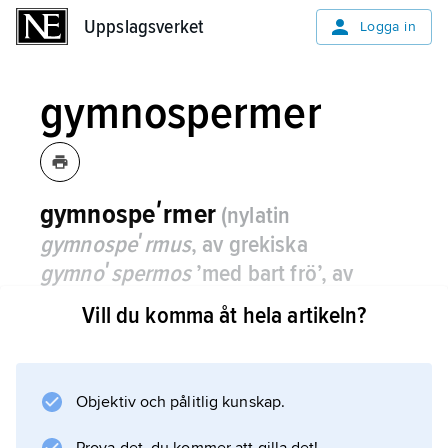
Uppslagsverket
Uppslagsverket
Logga in
gymnospermer
gymnospeʹrmer
(nylatin
gymnospeʹrmus
, av grekiska
gymnoʹspermos
’med bart frö’, av
gymnoʹs
’naken’ och
speʹrma
’frö’)
,
Vill du komma åt hela artikeln?
detsamma som
nakenfröiga växter
.
Objektiv och pålitlig kunskap.