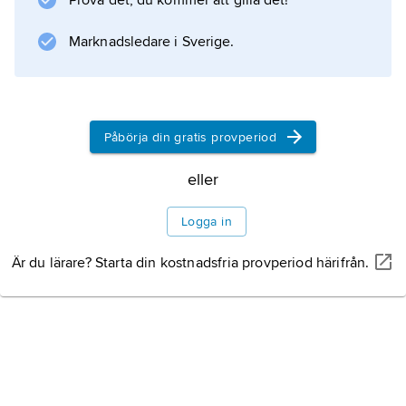
Prova det, du kommer att gilla det!
Information om artikeln
Marknadsledare i Sverige.
Påbörja din gratis provperiod
eller
Logga in
Är du lärare? Starta din kostnadsfria provperiod härifrån.