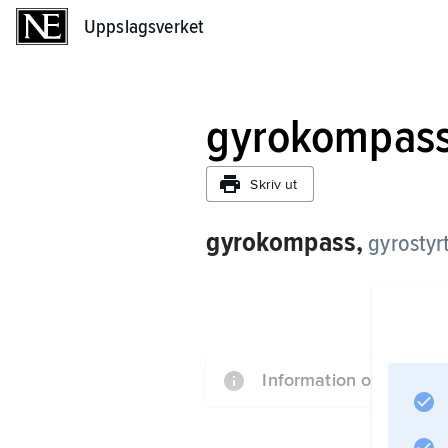
Uppslagsverket
Uppslagsverket
gyrokompas
Skriv ut
gyrokompass,
gyrostyrt
Information om artikel