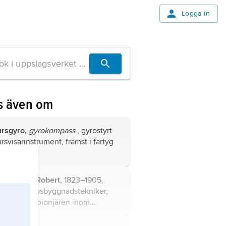
Logga in
s även om
ursgyro,
gyrokompass
, gyrostyrt
rsvisarinstrument, främst i fartyg
h flygplan.
hitehead
,
Robert,
1823–1905,
ittisk skeppsbyggnadstekniker,
en främste pionjären inom
orpedutvecklingen.