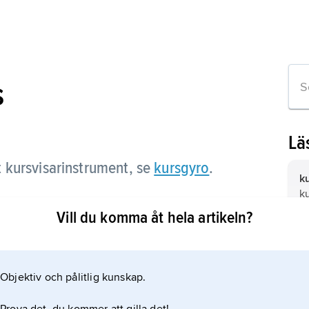
s
Lä
 kursvisarinstrument, se
kursgyro
.
k
ku
oc
Vill du komma åt hela artikeln?
W
n
br
d
Objektiv och pålitlig kunskap.
t