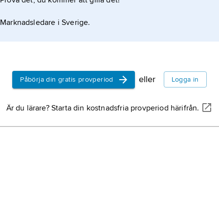
Prova det, du kommer att gilla det!
n
n
Marknadsledare i Sverige.
hj
co
so
si
eller
Påbörja din gratis provperiod
Logga in
g
Är du lärare? Starta din kostnadsfria provperiod härifrån.
u
är
st
k
a
rö
fö
a
sj
v