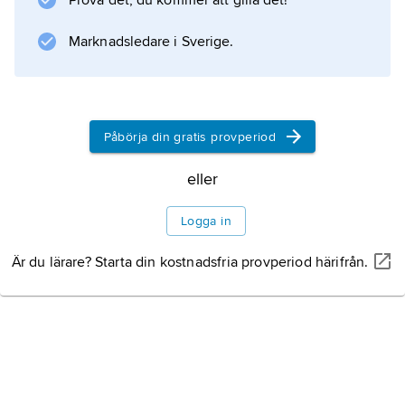
Prova det, du kommer att gilla det!
och
ECR
Marknadsledare i Sverige.
.
Påbörja din gratis provperiod
Information om artikeln
eller
Logga in
Är du lärare? Starta din kostnadsfria provperiod härifrån.