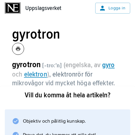
Uppslagsverket
Uppslagsverket
Logga in
gyrotron
gyrotron
(engelska, av
gyro
[-tro:ʹn]
och
elektron
)
,
elektronrör för
mikrovågor vid mycket höga effekter.
Vill du komma åt hela artikeln?
Gyrotron definierades 1967 i ett sovjetiskt
patent. Elektroner fås att spiralisera i ett
magnetfält, och energi förs från deras
transversella rörelse till vågor genom
Objektiv och pålitlig kunskap.
stimulerad emission