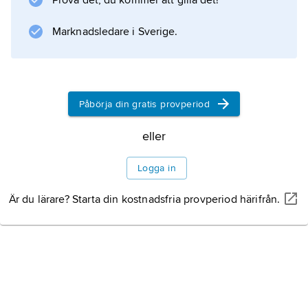
Prova det, du kommer att gilla det!
blommorna sitter tätt tillsammans, som hos
måror, snärjor och vissa flockblomstriga
Marknadsledare i Sverige.
växter, t.ex. martorn och sårläka.
Påbörja din gratis provperiod
Information om artikeln
eller
Logga in
Är du lärare? Starta din kostnadsfria provperiod härifrån.