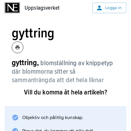
Uppslagsverket
Uppslagsverket
Logga in
gyttring
gyttring,
blomställning av knippetyp
där blommorna sitter så
sammanträngda att det hela liknar
blomställningen huvud.
Vill du komma åt hela artikeln?
Exempel på växter med sådana
blomställningar är amaranter, mållor, skräppor
och vissa arter tåg. Ofta används gyttring
Objektiv och pålitlig kunskap.
också om andra blomställningar där