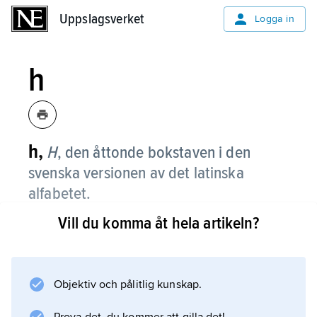
Uppslagsverket
Uppslagsverket
Logga in
h
h,
H
,
den åttonde bokstaven i den
svenska versionen av det latinska
alfabetet.
Vill du komma åt hela artikeln?
Det versala
H
har samma utseende som det grekiska
alfabetets versala
Objektiv och pålitlig kunskap.
eta