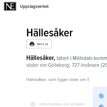
Uppslagsverket
Uppslagsverket
Hällesåker
Skriv ut
Hällesåker,
tätort i Mölndals komm
söder om Göteborg;
727 invånare (2
Hällesåker, som ligger öster om Europaväg 
Information om artikeln