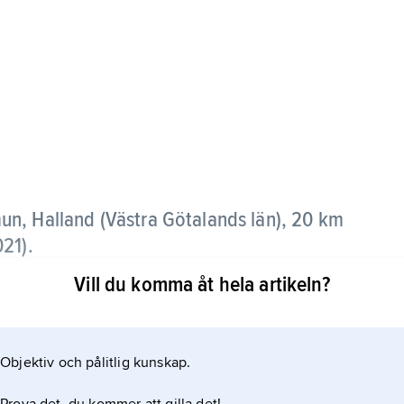
un, Halland (Västra Götalands län), 20 km
021)
.
Vill du komma åt hela artikeln?
6/20, har pendling främst till Göteborg.
Objektiv och pålitlig kunskap.