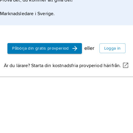
Prova det, du kommer att gilla det!
Marknadsledare i Sverige.
eller
Påbörja din gratis provperiod
Logga in
Är du lärare? Starta din kostnadsfria provperiod härifrån.