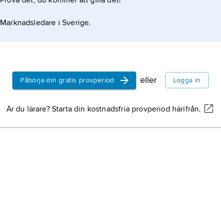
Prova det, du kommer att gilla det!
Härjedalen
Marknadsledare i Sverige.
Ångermanl
Dalsland,
l
Vänern.
eller
Påbörja din gratis provperiod
Logga in
Jämtland,
l
Är du lärare? Starta din kostnadsfria provperiod härifrån.
Västmanla
Västergötl