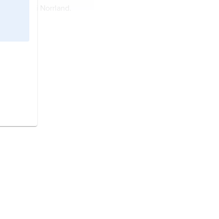
,
landskap i Norrland.
and,
landskap i Norrland.
andskap väster om
andskap i Norrland.
nd,
landskap i Svealand.
and,
landskap i Götaland.