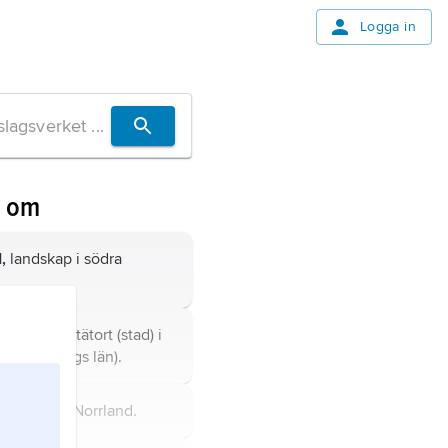
Logga in
n om
,
landskap i södra
mun och tätort (stad) i
 (Gävleborgs län).
landskap i Norrland.