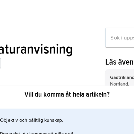
raturanvisning
Läs äve
Gästrikland
Norrland.
Vill du komma åt hela artikeln?
Bollnäs,
kom
Hälsingland
mation om artikeln
Objektiv och pålitlig kunskap.
Medelpad,