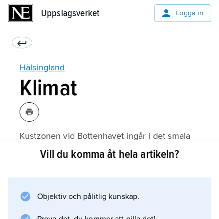
Uppslagsverket
Uppslagsverket
Logga in
Hälsingland
Klimat
Kustzonen vid Bottenhavet ingår i det smala
band med lokalmaritimt klimat som sträcker
Vill du komma åt hela artikeln?
sig utmed större delen av Östersjön, i övrigt
råder inlandsklimat. Medeltemperaturen för
januari är –3 °C till –4 °C vid kusten och –9 °C
Objektiv och pålitlig kunskap.
längst i väster, medan det i juli är 14–15 °C i
hela landskapet.