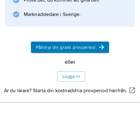
Prova det, du kommer att gilla det!
Marknadsledare i Sverige.
Information om artikeln
Påbörja din gratis provperiod
eller
Logga in
Är du lärare? Starta din kostnadsfria provperiod härifrån.