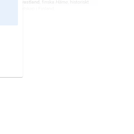
Tavastland
, finska
Häme
, historiskt
landskap i Finland,
bosättningsområde för de fornfinska
tavasterna.
Päijänne-Tavastland
, finska
Päijät-
Häme
, landskap i södra Finland.
Egentliga Tavastland,
finska
Kanta-
Häme
, landskap i södra Finland.
Lappi,
det finska namnet på
landskapet
Lappland
i Finland.
Uusimaa
, det finska namnet på
landskapet
Nyland
i Finland.
Pirkanmaa
, det finska namnet på
landskapet
Birkaland
i Finland.