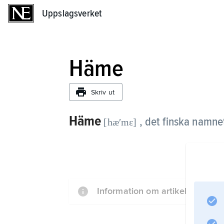
Uppslagsverket
Uppslagsverket
Häme
Skriv ut
Häme
, det finska namne
[hæʹmɛ]
Information om artikeln