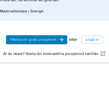
Prova det, du kommer att gilla det!
Marknadsledare i Sverige.
eller
Påbörja din gratis provperiod
Logga in
Är du lärare? Starta din kostnadsfria provperiod härifrån.