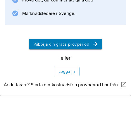
Prova det, du kommer att gilla det!
Marknadsledare i Sverige.
Påbörja din gratis provperiod
eller
Logga in
Är du lärare? Starta din kostnadsfria provperiod härifrån.