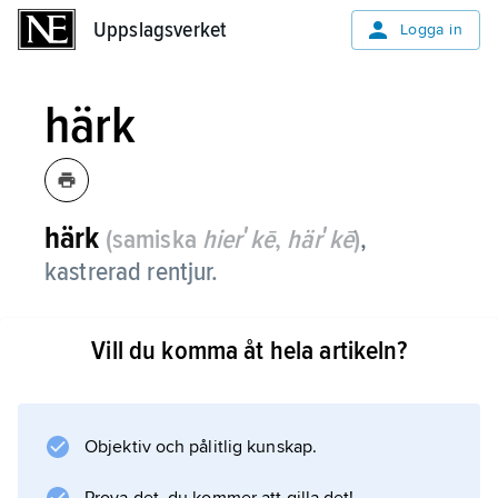
Uppslagsverket
Uppslagsverket
Logga in
härk
härk
(samiska
hierʹkē
,
härʹkē
)
,
kastrerad rentjur.
Vill du komma åt hela artikeln?
Information om artikeln
Objektiv och pålitlig kunskap.