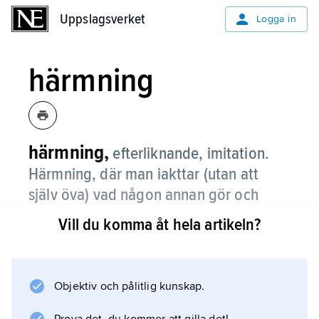
Uppslagsverket
Uppslagsverket
Logga in
härmning
härmning,
efterliknande, imitation.
Härmning, där man iakttar (utan att
själv öva) vad någon annan gör och
sedan upprepar beteendet, förekommer
Vill du komma åt hela artikeln?
sällan i djurvärlden.
Visserligen finns det ett stort antal
inlärningsformer där yngre djur lär av äldre,
Objektiv och pålitlig kunskap.
men detta sker oftast genom specialiserade,