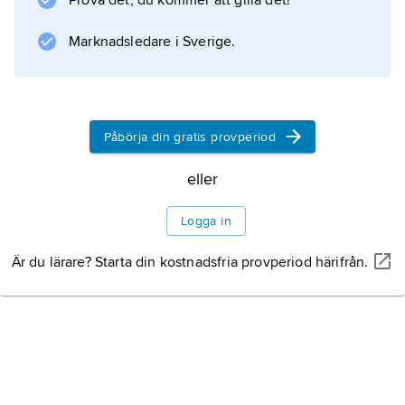
Prova det, du kommer att gilla det!
Information om artikeln
Marknadsledare i Sverige.
Påbörja din gratis provperiod
eller
Logga in
Är du lärare? Starta din kostnadsfria provperiod härifrån.