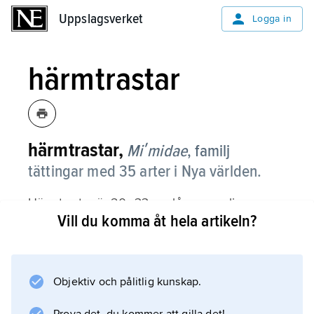
Uppslagsverket
Uppslagsverket
Logga in
härmtrastar
härmtrastar,
Miʹmidae
,
familj
tättingar med 35 arter i Nya världen.
Härmtrastar är 20–33 cm långa, vanligen
Vill du komma åt hela artikeln?
bruna fåglar med rundade, korta vingar och
oftast lång stjärt och nedåtböjd näbb. Många
arter reser stjärten som gärdsmygar.
Objektiv och pålitlig kunskap.