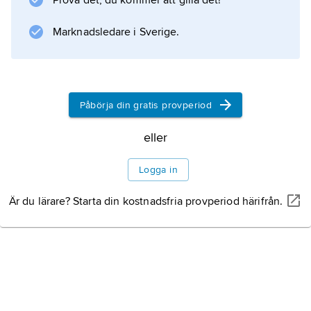
Prova det, du kommer att gilla det!
exempel på bergsplatåernas kuperade
karaktär med ett stort antal sjöar och
Marknadsledare i Sverige.
myrmarker. Strax öster om
Påbörja din gratis provperiod
Information om artikeln
eller
Logga in
Är du lärare? Starta din kostnadsfria provperiod härifrån.