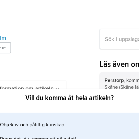
olm
v ut
Läs även o
Perstorp
, kommu
Skåne (Skåne lä
formation om artikeln
Vill du komma åt hela artikeln?
Finja,
tätort i 
Skåne (Skåne lä
Hässleholm; 530
Objektiv och pålitlig kunskap.
Hästveda,
tätor