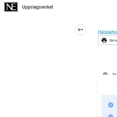
Uppslagsverket
Uppslagsverket
Hässleh
Skri
In