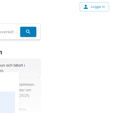
Logga in
m
n och tätort i
n).
Hässleholms kommun,
n), 5 km väster om
 invånare (2021).
t i Hässleholms