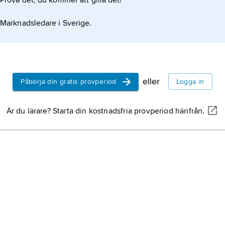
Prova det, du kommer att gilla det!
Marknadsledare i Sverige.
eller
Påbörja din gratis provperiod
Logga in
Är du lärare? Starta din kostnadsfria provperiod härifrån.