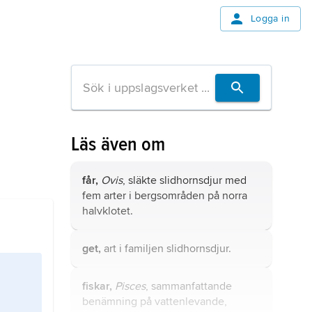
Logga in
Läs även om
får,
Ovis
, släkte slidhornsdjur med
fem arter i bergsområden på norra
halvklotet.
get,
art i familjen slidhornsdjur.
fiskar,
Pisces
, sammanfattande
benämning på vattenlevande,