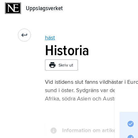
Uppslagsverket
Uppslagsverket
häst
Historia
Skriv ut
Vid istidens slut fanns vildhästar i Eur
sund i öster. Sydgräns var de stora as
Afrika, södra Asien och Australien.
Information om artikeln