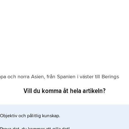
opa och norra Asien, från Spanien i väster till Berings
iatiska bergskedjorna. Vildhästar saknades i Amerika,
Vill du komma åt hela artikeln?
Objektiv och pålitlig kunskap.