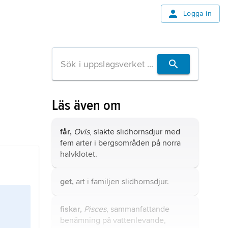
Logga in
Läs även om
får,
Ovis
, släkte slidhornsdjur med
fem arter i bergsområden på norra
halvklotet.
get,
art i familjen slidhornsdjur.
fiskar,
Pisces
, sammanfattande
benämning på vattenlevande,