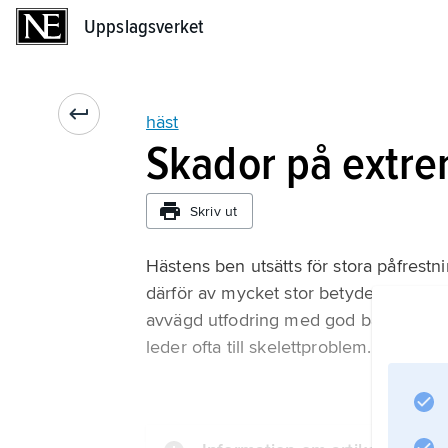
Uppslagsverket
Uppslagsverket
häst
Skador på extre
Skriv ut
Hästens ben utsätts för stora påfres
därför av mycket stor betydelse. De
avvägd utfodring med god balans mellan
leder ofta till skelettproblem. Nötnin