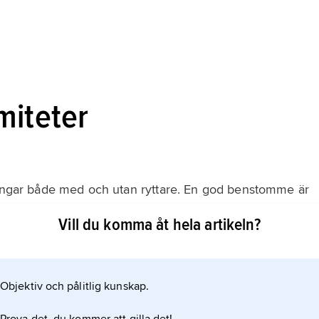
miteter
tningar både med och utan ryttare. En god benstomme är
nna grundläggs under hästens uppväxt genom en väl
Vill du komma åt hela artikeln?
 kalk och fosfater. Dåligt bete på kalkfattiga jordar
gs- och överbelastningsskador ger
Objektiv och pålitlig kunskap.