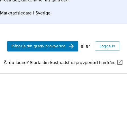
Prova det, du kommer att gilla det!
Marknadsledare i Sverige.
eller
Påbörja din gratis provperiod
Logga in
Är du lärare? Starta din kostnadsfria provperiod härifrån.