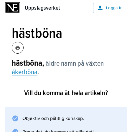
Uppslagsverket
Uppslagsverket
Logga in
hästböna
hästböna,
äldre namn på växten
åkerböna
.
Vill du komma åt hela artikeln?
Information om artikeln
Objektiv och pålitlig kunskap.