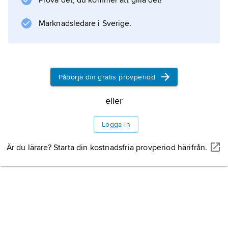
Prova det, du kommer att gilla det!
Marknadsledare i Sverige.
Påbörja din gratis provperiod
eller
Logga in
Är du lärare? Starta din kostnadsfria provperiod härifrån.