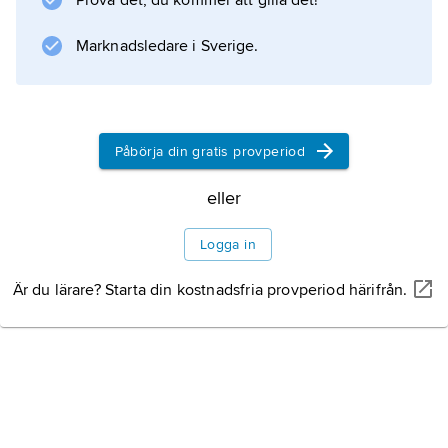
Prova det, du kommer att gilla det!
leda till avflödessvårigheter med
infektionsproblem och stenbildning.
Marknadsledare i Sverige.
Information om artikeln
Påbörja din gratis provperiod
eller
Logga in
Är du lärare? Starta din kostnadsfria provperiod härifrån.