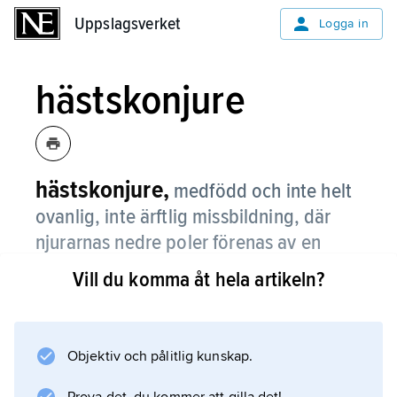
Uppslagsverket
Uppslagsverket
Logga in
hästskonjure
hästskonjure,
medfödd och inte helt
ovanlig, inte ärftlig missbildning, där
njurarnas nedre poler förenas av en
vävnadsbrygga till formen av en
Vill du komma åt hela artikeln?
hästsko.
Hästskonjure medför i allmänhet ingen
rubbning i njurarnas funktion, men andra
Objektiv och pålitlig kunskap.
samtidiga defekter i avförande urinvägar kan