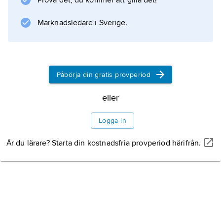
Prova det, du kommer att gilla det!
Information om artikeln
Marknadsledare i Sverige.
Påbörja din gratis provperiod
eller
Logga in
Är du lärare? Starta din kostnadsfria provperiod härifrån.