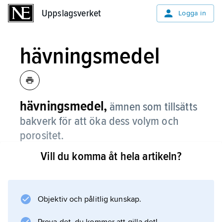
Uppslagsverket
Uppslagsverket
Logga in
hävningsmedel
hävningsmedel,
ämnen som tillsätts
bakverk för att öka dess volym och
porositet.
Vill du komma åt hela artikeln?
De kan vara biologiska som jäst och surdeg
eller kemiska som bakpulver, bikarbonat och
hjorthornssalt.
Objektiv och pålitlig kunskap.