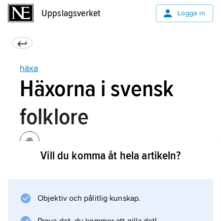
Uppslagsverket
Uppslagsverket
Logga in
häxa
Häxorna i svensk
folklore
Vill du komma åt hela artikeln?
Häxa är i Sverige en relativt sen benämning –
känd först från andra hälften av 1600-talet –
för de kvinnor som i folktraditionen liksom i
Objektiv och pålitlig kunskap.
äldre språkbruk vanligen kallats
trollkäring