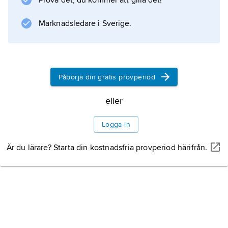
Prova det, du kommer att gilla det!
,
Marknadsledare i Sverige.
trollpacka
eller
trollkona
, i samband med blåkullatron även
Påbörja din gratis provperiod
påskkäring
. Häxans manliga motsvarighet – som dock
eller
spelar
Logga in
Är du lärare? Starta din kostnadsfria provperiod härifrån.
Information om artikeln