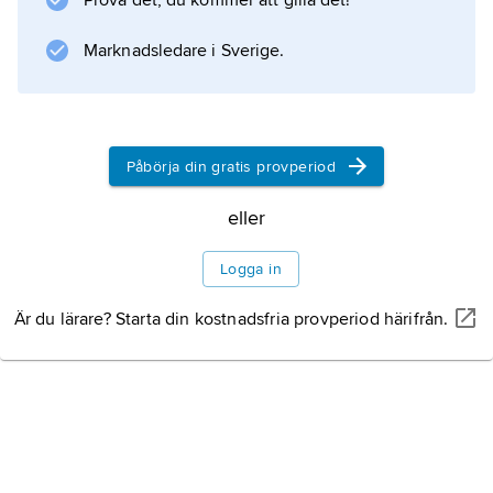
Prova det, du kommer att gilla det!
Marknadsledare i Sverige.
Information om artikeln
Påbörja din gratis provperiod
eller
Logga in
Är du lärare? Starta din kostnadsfria provperiod härifrån.