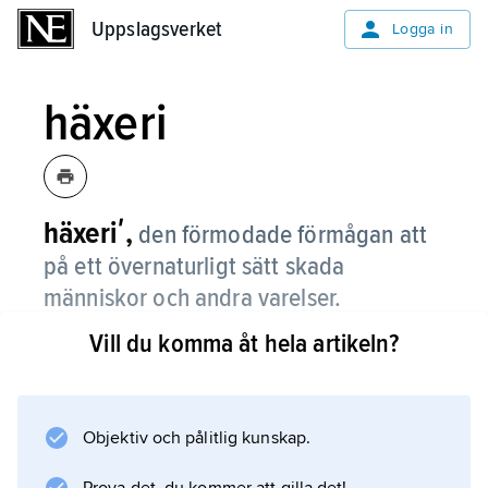
Uppslagsverket
Uppslagsverket
Logga in
häxeri
häxeriʹ,
den förmodade förmågan att
på ett övernaturligt sätt skada
människor och andra varelser.
Vill du komma åt hela artikeln?
Häxeri förekommer i alla kulturer, men
antropologiskt är det bäst utforskat i Afrika.
Litteraturanvisning
Objektiv och pålitlig kunskap.