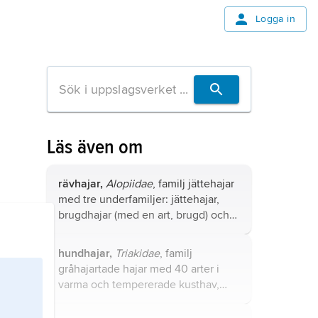
Logga in
Läs även om
rävhajar,
Alopiidae
, familj jättehajar
med tre underfamiljer: jättehajar,
brugdhajar (med en art, brugd) och
rävhajar (
Alopiinae
).
hundhajar,
Triakidae
, familj
gråhajartade hajar med 40 arter i
varma och tempererade kusthav,
oftast nära bottnen.