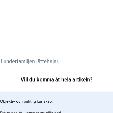
 i underfamiljen jättehajar.
ödra Stilla havet till drygt 360 m djup. Höst- och
Vill du komma åt hela artikeln?
sällsynt i Östersjön. Den blir minst 3, troligen upp
 stor mun med vassa, trespetsiga tänder. Ryggen är
Objektiv och pålitlig kunskap.