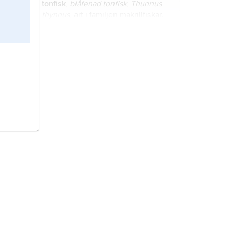
tonfisk
,
blåfenad tonfisk
,
Thunnus
thynnus
, art i familjen makrillfiskar.
tonfiskar
,
tuna
,
Thunnus
, släkte
makrillfiskar med sju arter i fria
vatten från nära ytan till mer än 500
m djup i varma och tempererade
hav.
hajar,
Selachimorpha
, överordning
broskfiskar som omfattar cirka 550
arter fördelade på åtta ordningar.
torsk,
Gadus morhua
, art i familjen
torskfiskar.
fiskar,
Pisces
, sammanfattande
benämning på vattenlevande,
gälandande djur i klasserna pirålar,
nejonögon, broskfiskar och
benfiskar.