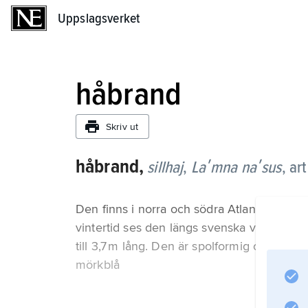
Uppslagsverket
Uppslagsverket
håbrand
Skriv ut
håbrand,
sillhaj
,
Laʹmna naʹsus
,
art
Den finns i norra och södra Atlanten och i s
vintertid ses den längs svenska västkusten, 
till 3,7 m lång. Den är spolformig och har
mörkblå