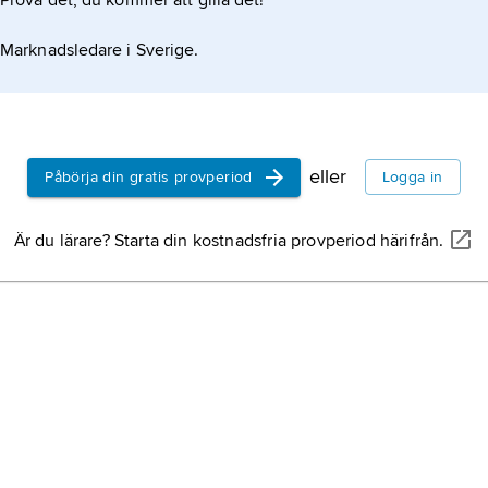
Prova det, du kommer att gilla det!
Marknadsledare i Sverige.
eller
Påbörja din gratis provperiod
Logga in
Är du lärare? Starta din kostnadsfria provperiod härifrån.