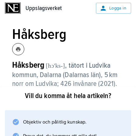
Uppslagsverket
Uppslagsverket
Logga in
Håksberg
Håksberg
,
tätort i Ludvika
[hɔʹks-]
kommun, Dalarna (Dalarnas län), 5 km
norr om Ludvika;
426 invånare (2021)
.
Vill du komma åt hela artikeln?
Håksberg har få arbetsplatser, och pendlingen
till Ludvika är omfattande. Riksväg 50 går
igenom Håksberg.
Objektiv och pålitlig kunskap.