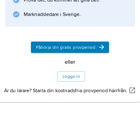
Prova det, du kommer att gilla det!
Information om artikeln
Marknadsledare i Sverige.
Påbörja din gratis provperiod
eller
Logga in
Är du lärare? Starta din kostnadsfria provperiod härifrån.