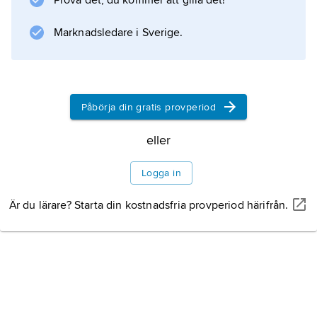
Prova det, du kommer att gilla det!
neon eller argon. Vid relativt lågt gastryck (ca
100–200 Pa) observeras det mest intensiva
Marknadsledare i Sverige.
Information om artikeln
Påbörja din gratis provperiod
eller
Logga in
Är du lärare? Starta din kostnadsfria provperiod härifrån.