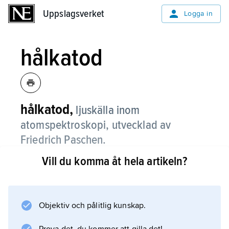
Uppslagsverket
Uppslagsverket
Logga in
hålkatod
hålkatod,
ljuskälla inom
atomspektroskopi, utvecklad av
Friedrich Paschen.
Vill du komma åt hela artikeln?
Den består av två elektroder (anod och katod)
i ett gasurladdningsrör. Katoden är utformad
som en cylinder och är tillverkad av – eller
täckt med – det ämne vars spektrum
Objektiv och pålitlig kunskap.
studeras. Som bärgas används ofta helium,