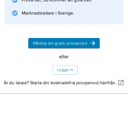
Prova det, du kommer att gilla det!
Marknadsledare i Sverige.
Information om artikeln
Påbörja din gratis provperiod
eller
Logga in
Är du lärare? Starta din kostnadsfria provperiod härifrån.