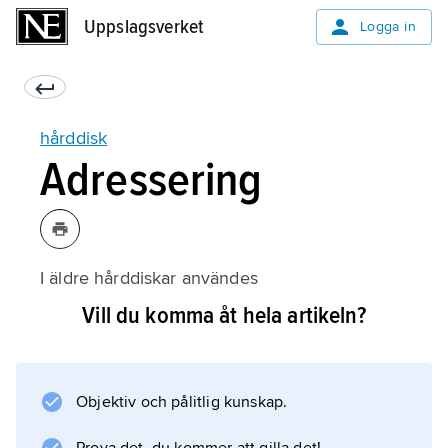
Uppslagsverket
Uppslagsverket
Logga in
hårddisk
Adressering
I äldre hårddiskar användes
CHS-adressering
Vill du komma åt hela artikeln?
(av engelska cylinder, head, sector). Denna
teknik innebär att operativsystemet
bestämmer vilken cylinder, huvud och sektor
Objektiv och pålitlig kunskap.
som ska läsas eller skrivas, vilket ger en
optimal placering av filerna inom en partition.