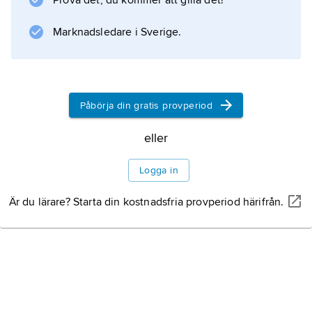
Prova det, du kommer att gilla det!
distorderade gitarrer och ofta introverta,
ångestridna texter stod genren i skarp
Marknadsledare i Sverige.
kontrast till 1980-talets utsvävningar i
hårspray, extravaganta kläder och
bombastiska scenshower; grungen brukar
Påbörja din gratis provperiod
också anklagas för att ha
eller
Logga in
Information om artikeln
Är du lärare? Starta din kostnadsfria provperiod härifrån.