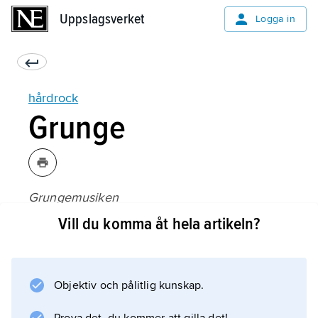
Uppslagsverket
Uppslagsverket
Logga in
hårdrock
Grunge
Grungemusiken
, som växte fram i Seattle med grupper som
Vill du komma åt hela artikeln?
Nirvana
och
Soundgarden
Objektiv och pålitlig kunskap.
, skördade betydande framgångar under
1990-talet. Med avskalad scenestetik,