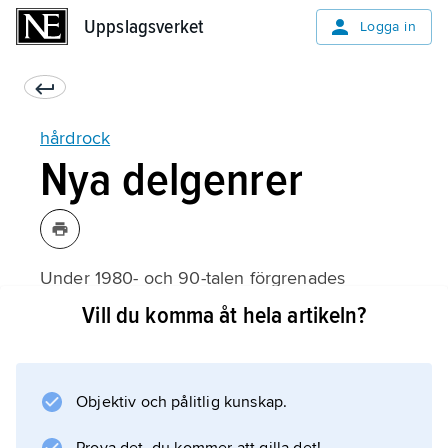
Uppslagsverket
Uppslagsverket
Logga in
hårdrock
Nya delgenrer
Under 1980- och 90-talen förgrenades
hårdrocken i ett flertal olika delgenrer och
Vill du komma åt hela artikeln?
riktningar, till exempel
thrash metal
, speed metal,
Objektiv och pålitlig kunskap.
death metal
, glam metal, sleaze metal, doom metal och