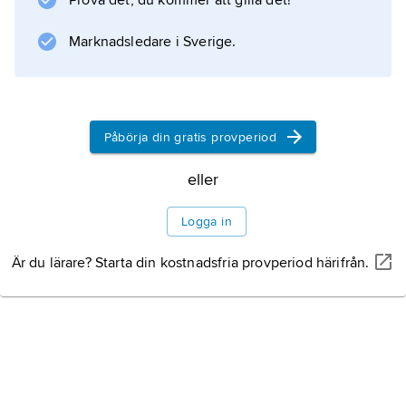
Prova det, du kommer att gilla det!
black metal
. Skillnaderna mellan olika närbesläktade
Marknadsledare i Sverige.
genrer kan ibland framstå som diffusa men
kan likväl vara laddade med stor betydelse för
fans och utövare.
Påbörja din gratis provperiod
eller
Information om artikeln
Logga in
Är du lärare? Starta din kostnadsfria provperiod härifrån.