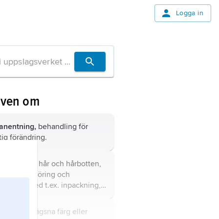
Logga in
även om
anentning,
behandling för
tig förändring.
rd,
vård av hår och hårbotten,
tande rengöring och
dlingar med t.ex. inpackning,
m, strukturant och
evarande medel.
ing,
att avlägsna färg eller