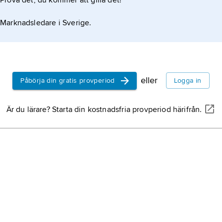
Prova det, du kommer att gilla det!
fläcka
vitare
Marknadsledare i Sverige.
hår,
t
hos v
och m
eller
Påbörja din gratis provperiod
Logga in
färg,
hos f
Är du lärare? Starta din kostnadsfria provperiod härifrån.
deras
elekt
texti
till a
produ
så hål
under
färgf
fotogr
enlig