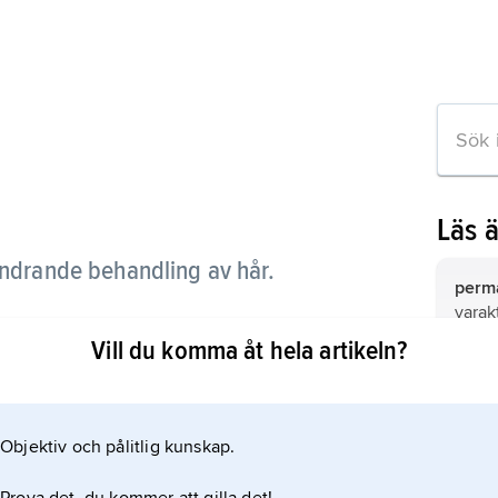
Läs 
ändrande behandling av hår.
perm
varak
g, oxidationsfärgning och blondering.
Vill du komma åt hela artikeln?
hårvå
omfat
behan
balsa
Objektiv och pålitlig kunskap.
keln
fuktb
blekn