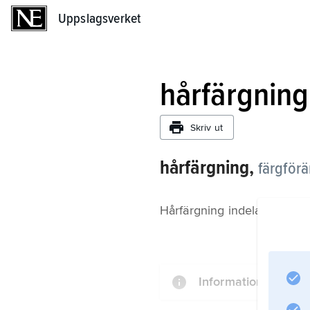
Uppslagsverket
Uppslagsverket
hårfärgning
Skriv ut
hårfärgning,
färgför
Hårfärgning indelas i tonin
Information om arti