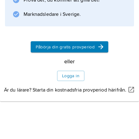
Prova det, du kommer att gilla det!
ärkebiskopen Nils Kettilsson, fördes till
Nyköpings slott. Han frigavs ur fängelset 1308.
Marknadsledare i Sverige.
Jämför
Nyköpings gästabud
.
Påbörja din gratis provperiod
eller
Information om artikeln
Logga in
Är du lärare? Starta din kostnadsfria provperiod härifrån.