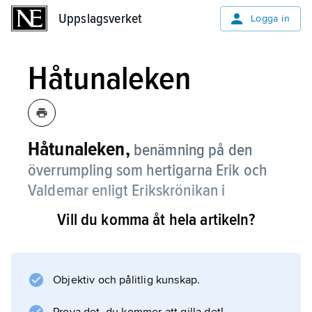
Uppslagsverket
Uppslagsverket
Logga in
Håtunaleken
Håtunaleken,
benämning på den
överrumpling som hertigarna Erik och
Valdemar enligt Erikskrönikan i
september 1306 företog mot sin bror
Vill du komma åt hela artikeln?
kung Birger Magnusson på gården
Håtuna i Uppland.
Objektiv och pålitlig kunskap.
Birger, som tillfångatogs tillsammans med bl.a.
sin hustru drottning Märta och utvalde