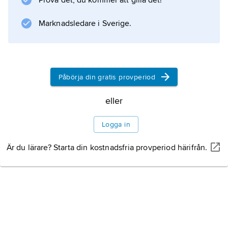
Prova det, du kommer att gilla det!
Marknadsledare i Sverige.
Påbörja din gratis provperiod
eller
Logga in
Är du lärare? Starta din kostnadsfria provperiod härifrån.