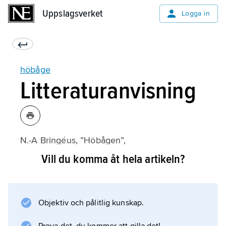
Uppslagsverket
Uppslagsverket
Logga in
höbåge
Litteraturanvisning
N.-A Bringéus, ”Höbågen”,
Rig
Vill du komma åt hela artikeln?
1964;
Objektiv och pålitlig kunskap.
Information om artikeln