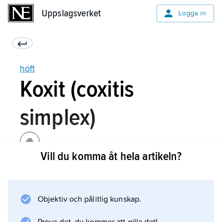
Uppslagsverket
Uppslagsverket
Logga in
höft
Koxit (coxitis
simplex)
Vill du komma åt hela artikeln?
En vanlig anledning till hälta och smärta i
höftleden hos barn i tidig skolålder, mer sällan
hos yngre vuxna, är utgjutning (artrit) i
Objektiv och pålitlig kunskap.
höftleden. Sjukdomens orsak är okänd, men
tillståndet brukar gå över efter kortvarigt