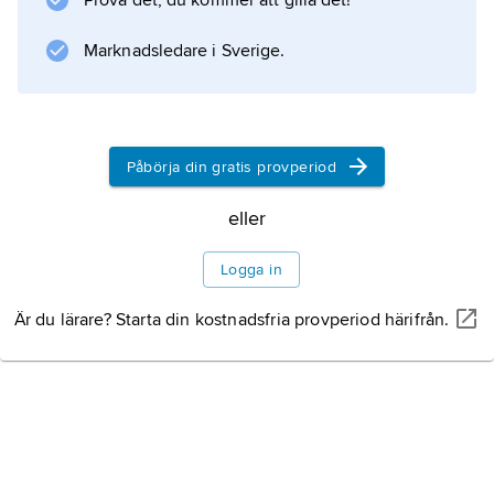
Prova det, du kommer att gilla det!
sängläge och ger inga framtida men utom i
Marknadsledare i Sverige.
enstaka fall, då det ökade vätsketrycket i
Information om artikeln
Påbörja din gratis provperiod
eller
Logga in
Är du lärare? Starta din kostnadsfria provperiod härifrån.