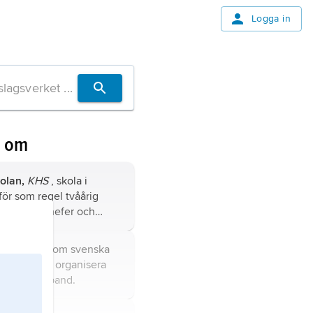
Logga in
n om
olan,
KHS
, skola i
ör som regel tvåårig
till högre chefer och
vid staber inom armén.
ruppslag inom svenska
uppgift att organisera
artilleriförband.