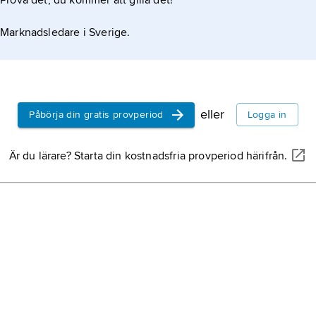
Prova det, du kommer att gilla det!
Chalmers t
Göteborg, h
Marknadsledare i Sverige.
William Cha
testamenter
kvarlåtensk
ingenjör
, t
”Industrie s
utbildad p
lärt sig läs
arbetsuppg
eller
Påbörja din gratis provperiod
Logga in
kommunika
byggnadsve
Mali,
stat i 
eller industr
Är du lärare? Starta din kostnadsfria provperiod härifrån.
Kuba
,
Cub
Guatemala
Chile
, stat
Sierra Leo