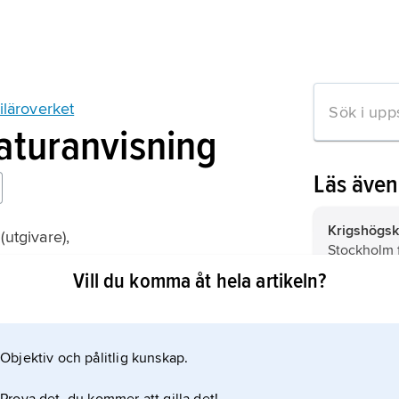
riläroverket
raturanvisning
Läs äve
Krigshögsk
(utgivare),
Stockholm f
ögskolor 1818–1968
utbildning 
Vill du komma åt hela artikeln?
officerare 
artilleriet,
t
armén med 
och utbilda 
Objektiv och pålitlig kunskap.
mation om artikeln