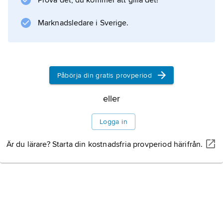
Prova det, du kommer att gilla det!
Marknadsledare i Sverige.
Påbörja din gratis provperiod
eller
Logga in
Är du lärare? Starta din kostnadsfria provperiod härifrån.