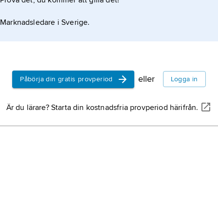
Prova det, du kommer att gilla det!
Marknadsledare i Sverige.
rmer
eller
Påbörja din gratis provperiod
Logga in
Är du lärare? Starta din kostnadsfria provperiod härifrån.