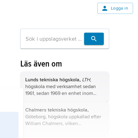
Logga in
Läs även om
Lunds tekniska högskola,
LTH
,
högskola med verksamhet sedan
1961, sedan 1969 en enhet inom
Lunds universitet.
Chalmers tekniska högskola,
Göteborg, högskola uppkallad efter
William Chalmers, vilken
testamenterade hälften av sin
kvarlåtenskap till inrättandet av en