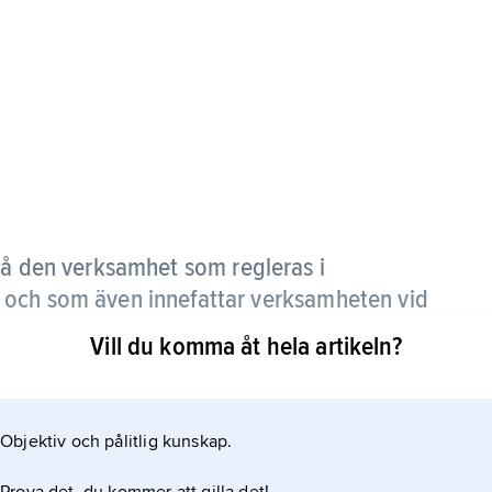
den verksamhet som regleras i
 och som även innefattar verksamheten vid
Vill du komma åt hela artikeln?
skola har traditionellt varit att endast universitet
nivå. I dag är denna skillnad inte lika fast då
Objektiv och pålitlig kunskap.
lersämbetet om tillstånd att utfärda examina på
lt goda förutsättningar. Dessa