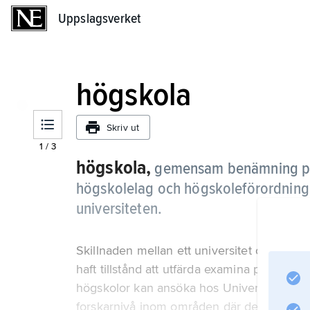
Uppslagsverket
Uppslagsverket
högskola
Skriv ut
1
/
3
högskola,
gemensam benämning på 
högskolelag och högskoleförordning
universiteten.
Skillnaden mellan ett universitet och en hög
haft tillstånd att utfärda examina på forskar
högskolor kan ansöka hos Universitetskans
forskarnivå inom områden där de har särski