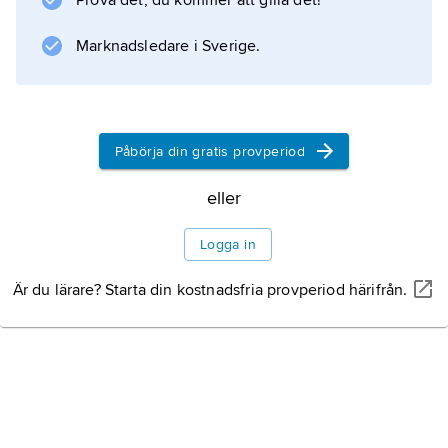
Prova det, du kommer att gilla det!
av 1970-talet med yrkesteknisk
högskoleutbildning. Utbildningen vid
Marknadsledare i Sverige.
Högskolan Dalarna var 2014 organiserad i tre
akademier: Humaniora och medier, Industri
och samhälle samt Utbildning, hälsa och
samhälle. Campus finns i Falun
Påbörja din gratis provperiod
eller
Information om artikeln
Logga in
Är du lärare? Starta din kostnadsfria provperiod härifrån.