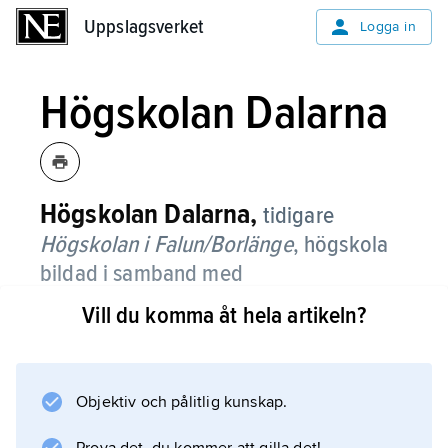
Uppslagsverket
Uppslagsverket
Logga in
Högskolan Dalarna
Högskolan Dalarna,
tidigare
Högskolan i Falun/Borlänge
,
högskola
bildad i samband med
högskolereformen 1977.
Vill du komma åt hela artikeln?
Förskollärarutbildningen vid seminariet i Falun
samt kortare ekonomiskt och administrativt
inriktade utbildningar i Borlänge utgjorde
Objektiv och pålitlig kunskap.
hörnstenarna. Dessa kompletterades i slutet