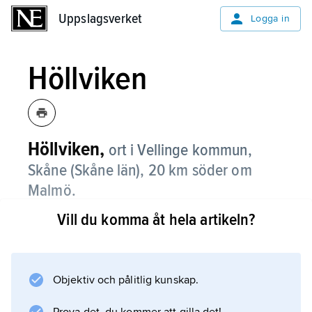
Uppslagsverket
Uppslagsverket
Logga in
Höllviken
Höllviken,
ort i Vellinge kommun,
Skåne (Skåne län), 20 km söder om
Malmö.
Vill du komma åt hela artikeln?
Höllviken, som är badort och ligger vid
länsväg 100, har pendling främst till Malmö.
Verksamheten i Höllviken domineras av
handel och offentlig förvaltning. Sedan 2015
Objektiv och pålitlig kunskap.
ingår Höllviken i tätorten Höllviken och