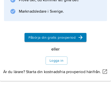
Prova det, du kommer att gilla det!
Ljunghusen (14 889 invånare, 2016).
Marknadsledare i Sverige.
Information om artikeln
Påbörja din gratis provperiod
eller
Logga in
Är du lärare? Starta din kostnadsfria provperiod härifrån.