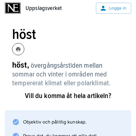
Uppslagsverket
Uppslagsverket
Logga in
höst
höst,
övergångsårstiden mellan
sommar och vinter i områden med
tempererat klimat eller polarklimat.
Vill du komma åt hela artikeln?
En internationell definition saknas, men i
Sverige avses den del av året då
dygnsmedeltemperaturen varaktigt sjunker
under +10 °C men är över 0 °C.
Objektiv och pålitlig kunskap.