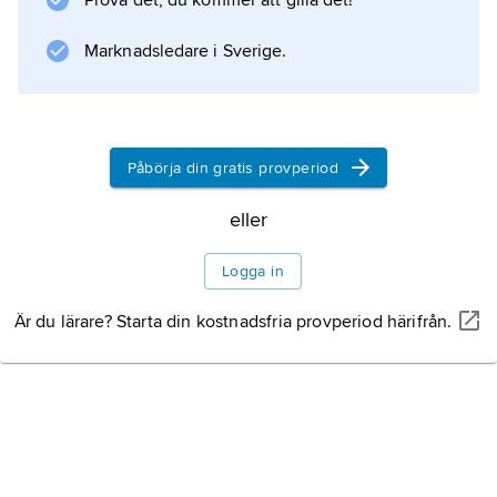
Prova det, du kommer att gilla det!
Marknadsledare i Sverige.
Information om artikeln
Påbörja din gratis provperiod
eller
Logga in
Är du lärare? Starta din kostnadsfria provperiod härifrån.