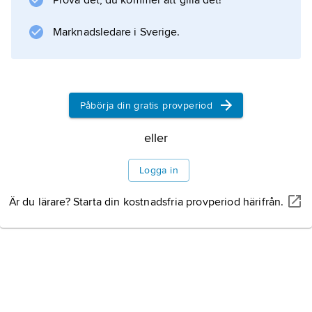
Prova det, du kommer att gilla det!
Ryssland, odlas ofta som prydnadsväxt. I
Sverige, där den är härdig i
Marknadsledare i Sverige.
Information om artikeln
Påbörja din gratis provperiod
eller
Logga in
Är du lärare? Starta din kostnadsfria provperiod härifrån.