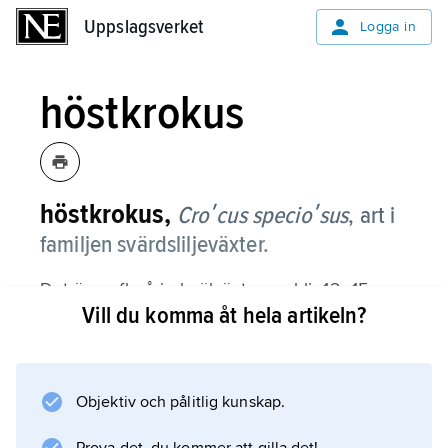
Uppslagsverket
Uppslagsverket
Logga in
höstkrokus
höstkrokus,
Croʹcus specioʹsus
,
art i
familjen svärdsliljeväxter.
Det är en flerårig knölväxt, som blir 12–15 cm
Vill du komma åt hela artikeln?
hög. Bladen växer fram på våren, och de ca 3
cm vida, ljusvioletta och mörkådrade
blommorna med saffransgula pistillmärken
kommer under september–oktober. Arten,
Objektiv och pålitlig kunskap.
som härstammar från Mindre Asien och södra