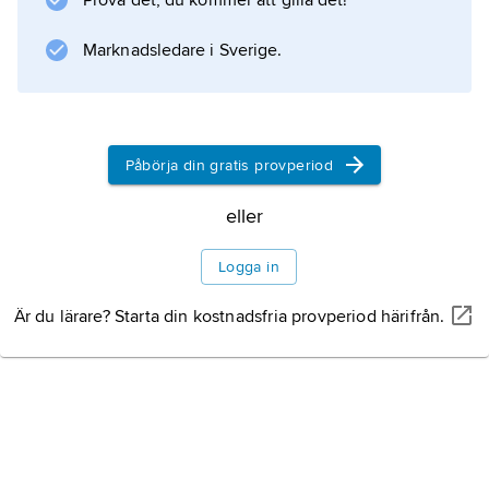
Prova det, du kommer att gilla det!
Marknadsledare i Sverige.
Påbörja din gratis provperiod
eller
Logga in
Är du lärare? Starta din kostnadsfria provperiod härifrån.