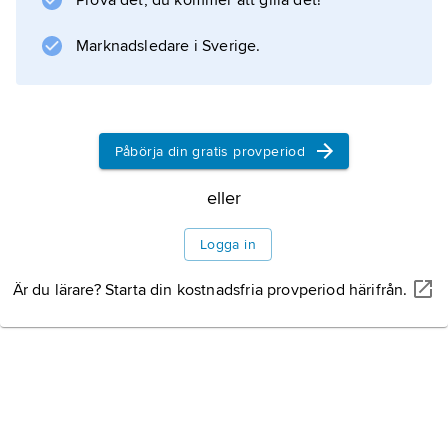
Prova det, du kommer att gilla det!
Marknadsledare i Sverige.
Information om artikeln
Påbörja din gratis provperiod
eller
Logga in
Är du lärare? Starta din kostnadsfria provperiod härifrån.