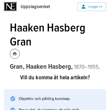
Uppslagsverket
Uppslagsverket
Logga in
Haaken Hasberg
Gran
Gran, Haaken Hasberg,
1870–1955,
norsk botanist och havsforskare,
Vill du komma åt hela artikeln?
professor vid Oslo universitet 1905–40.
G. var en pionjär inom fytoplanktonekologin,
där han bl.a. framhävde betydelsen av
Objektiv och pålitlig kunskap.
vattenomblandningar.