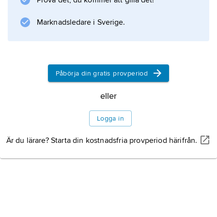
Prova det, du kommer att gilla det!
Marknadsledare i Sverige.
Påbörja din gratis provperiod
eller
Logga in
Är du lärare? Starta din kostnadsfria provperiod härifrån.