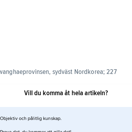
wanghaeprovinsen, sydväst Nordkorea; 227
Vill du komma åt hela artikeln?
id Gula havet, är en betydande industristad med
 tillverkning av fiskkonserver, maskiner och cement.
Objektiv och pålitlig kunskap.