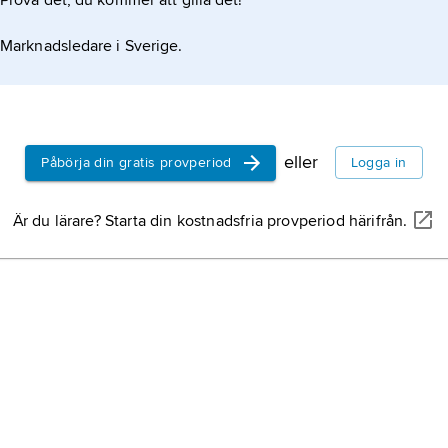
Prova det, du kommer att gilla det!
Marknadsledare i Sverige.
eller
Påbörja din gratis provperiod
Logga in
Är du lärare? Starta din kostnadsfria provperiod härifrån.