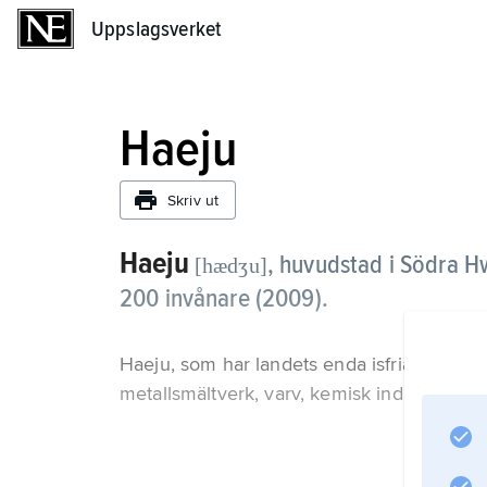
Uppslagsverket
Uppslagsverket
Haeju
Skriv ut
Haeju
,
huvudstad i Södra H
[hædʒu]
200 invånare (2009).
Haeju, som har landets enda isfria hamn v
metallsmältverk, varv, kemisk industri och