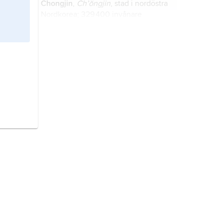
Chongjin
,
Ch’ŏngjin
, stad i nordöstra
Nordkorea; 329 400 invånare
(2009).
Pyongyang
,
P’yŏngyang
, huvudstad
i Nordkorea; 3,4 miljoner invånare
(2012).
Jilong
,
Keelung
, stad i norra Taiwan,
45 km nordöst om huvudstaden
Taibei; 389 700 invånare (2009).
Wuhan
, huvudstad i provinsen
Hubei, Kina; 7,5 miljoner invånare
(2010).
San José
, huvudstad i Costa Rica;
342 200
invånare (2017).