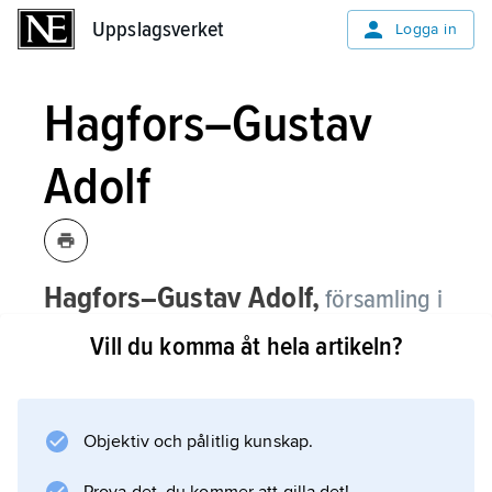
Uppslagsverket
Uppslagsverket
Logga in
Hagfors–Gustav
Adolf
Hagfors–Gustav Adolf,
församling i
Karlstads stift, Karlstads kommun,
Vill du komma åt hela artikeln?
Värmland (Värmlands län).
Församlingen bildades 2006 genom
sammanslagning av Hagfors och Gustav
Objektiv och pålitlig kunskap.
Adolfs församlingar. För fornlämningar och