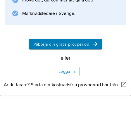
Prova det, du kommer att gilla det!
kyrkor se
Hagfors
Marknadsledare i Sverige.
och
Gustav Adolf
.
Påbörja din gratis provperiod
eller
Information om artikeln
Logga in
Är du lärare? Starta din kostnadsfria provperiod härifrån.