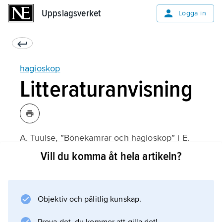
Uppslagsverket
Uppslagsverket
Logga in
hagioskop
Litteraturanvisning
A. Tuulse, ”Bönekamrar och hagioskop” i E.
Forsman m.fl. (utgivare),
Vill du komma åt hela artikeln?
Konsthistoriska studier, tillägnade Sten Karling
(1966).
Objektiv och pålitlig kunskap.