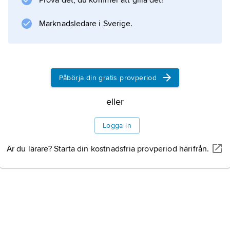
Prova det, du kommer att gilla det!
Information om artikeln
Marknadsledare i Sverige.
Påbörja din gratis provperiod
eller
Logga in
Är du lärare? Starta din kostnadsfria provperiod härifrån.