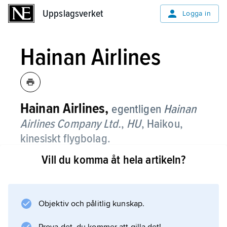
Uppslagsverket
Uppslagsverket
Logga in
Hainan Airlines
Hainan Airlines,
egentligen
Hainan
Airlines Company Ltd.
,
HU
,
Haikou,
kinesiskt flygbolag.
Vill du komma åt hela artikeln?
Hainan Airlines bildades 1989 som
Hainan Province Airlines
. Sitt nuvarande namn fick bolaget 1993.
Objektiv och pålitlig kunskap.