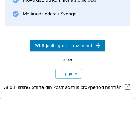
Prova det, du kommer att gilla det!
Information om artikeln
Marknadsledare i Sverige.
Påbörja din gratis provperiod
eller
Logga in
Är du lärare? Starta din kostnadsfria provperiod härifrån.