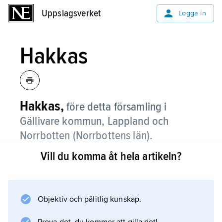
Uppslagsverket
Uppslagsverket
Logga in
Hakkas
Hakkas,
före detta församling i
Gällivare kommun, Lappland och
Norrbotten (Norrbottens län).
Vill du komma åt hela artikeln?
Hakkas, som sedan 2010 ingår i församlingen
Gällivare
, blev 1962 utbruten ur Gällivare församling.
Objektiv och pålitlig kunskap.