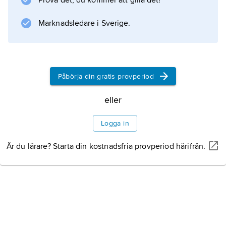
Prova det, du kommer att gilla det!
Information om artikeln
Marknadsledare i Sverige.
Påbörja din gratis provperiod
eller
Logga in
Är du lärare? Starta din kostnadsfria provperiod härifrån.